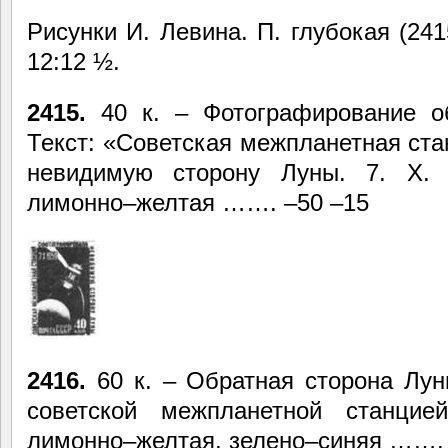
Рисунки И. Левина. П. глубокая (241
12:12 ½.
2415.
40 к. – Фотографирование о
Текст: «Советская межпланетная ст
невидимую сторону Луны. 7. X. 
лимонно–желтая ……. –50 –15
2416.
60 к. – Обратная сторона Лу
советской межпланетной станцие
лимонно–желтая, зелено–синяя ……. 