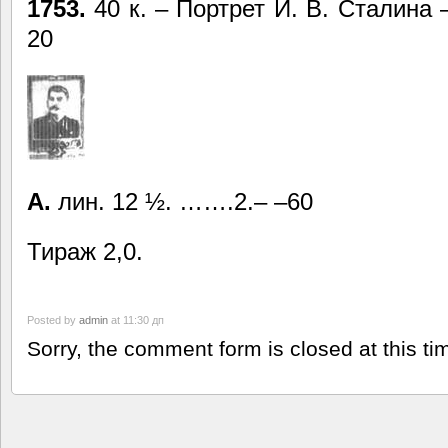
1753.
40 к. – Портрет И. В. Сталина
20
А.
лин. 12 ½. …….2.– –60
Тираж 2,0.
Posted by
admin
at 11:30 дп
Sorry, the comment form is closed at this ti