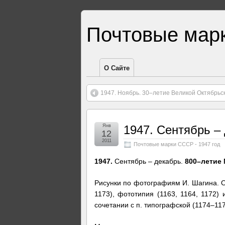
Почтовые мар
О Сайте
1947. Ноябрь. 30–летие Великой Октябрь
Янв
1947. Сентябрь –
12
2011
Почтовые марки СССР - 1947 год
1947.
Сентябрь – декабрь.
800–летие
Рисунки по фотографиям И. Шагина. О
1173), фототипия (1163, 1164, 1172)
сочетании с п. типографской (1174–117