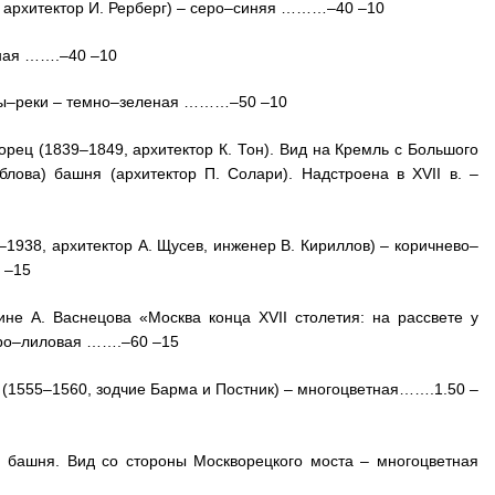
17, архитектор И. Рерберг) – серо–синяя ………–40 –10
еная …….–40 –10
квы–реки – темно–зеленая ………–50 –10
рец (1839–1849, архитектор К. Тон). Вид на Кремль с Большого
блова) башня (архитектор П. Солари). Надстроена в XVII в. –
–1938, архитектор А. Щусев, инженер В. Кириллов) – коричнево–
 –15
не А. Васнецова «Москва конца XVII столетия: на рассвете у
серо–лиловая …….–60 –15
 (1555–1560, зодчие Барма и Постник) – многоцветная…….1.50 –
 башня. Вид со стороны Москворецкого моста – многоцветная