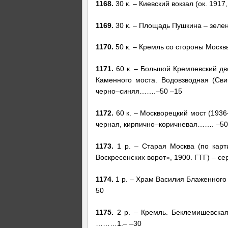
1168.
30 к. – Киевский вокзал (ок. 19
1169.
30 к. – Площадь Пушкина – зел
1170.
50 к. – Кремль со стороны Мос
1171.
60 к. – Большой Кремлевский дво
Каменного моста. Водовзводная (Сви
черно–синяя…….–50 –15
1172.
60 к. – Москворецкий мост (1936
черная, кирпично–коричневая……. –50
1173.
1 р. – Старая Москва (по карти
Воскресенских ворот», 1900. ГТГ) – 
1174.
1 р. – Храм Василия Блаженного
50
1175.
2 р. – Кремль. Беклемишевская
………1.– –30