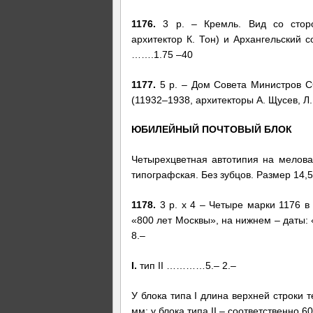
1176.
3 р. – Кремль. Вид со сторо
архитектор К. Тон) и Архангельский 
…….1.75 –40
1177.
5 р. – Дом Совета Министров СС
(11932–1938, архитекторы А. Щусев, Л.
ЮБИЛЕЙНЫЙ ПОЧТОВЫЙ БЛОК
Четырехцветная автотипия на мелова
типографская. Без зубцов. Размер 14,5 
1178.
3 р. х 4 – Четыре марки 1176 в
«800 лет Москвы», на нижнем – даты: «
8.–
I.
тип II …………5.– 2.–
У блока типа I длина верхней строки 
мм; у блока типа II – соответственно 60