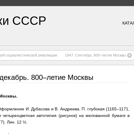
ки СССР
КАТА
ской социалистической революции
1947. Сентябрь. 800–летие Москвы
 декабрь. 800–летие Москвы
 Москвы.
формление И. Дубасова и В. Андреева. П. глубокая (1165–1171,
 и четырехцветная автотипия (рисунок) на мелованной бумаге в
7). Лин. 12 ½.