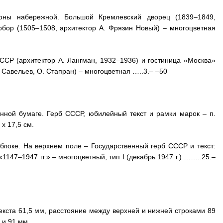
ны набережной. Большой Кремлевский дворец (1839–1849,
собор (1505–1508, архитектор А. Фрязин Новый) – многоцветная
СР (архитектор А. Лангман, 1932–1936) и гостиница «Москва»
 Савельев, О. Стапран) – многоцветная …..3.– –50
нной бумаге. Герб СССР, юбилейный текст и рамки марок – п.
х 17,5 см.
 блоке. На верхнем поле – Государственный герб СССР и текст:
1147–1947 гг.» – многоцветный, тип I (декабрь 1947 г.) ……..25.–
текста 61,5 мм, расстояние между верхней и нижней строками 89
 и 91 мм.