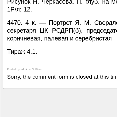
Рисунок Н. Черкасова. П. глуб. на м
1Р/я: 12.
4470. 4 к. — Портрет Я. М. Сверд
секретаря ЦК РСДРП(б), председ
коричневая, палевая и серебристая
Тираж 4,1.
Posted by
admin
at 3:18 пп
Sorry, the comment form is closed at this ti