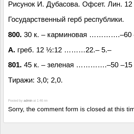
Рисунок И. Дубасова. Офсет. Лин. 12
Государственный герб республики.
800.
30 к. – карминовая ………….–60 
А.
греб. 12 ½:12 ………22.– 5.–
801.
45 к. – зеленая ………….–50 –15
Тиражи: 3,0; 2,0.
Posted by
admin
at 1:46 пп
Sorry, the comment form is closed at this ti