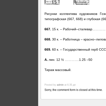
Рисунки коллектива художников Гоз
типографская (667, 668) и глубокая (66
667.
15 к. – Рабочий–сталевар……………
668.
30 к. – Работница – красно–лил
669.
60 к. – Государственный герб С
А.
лин. 12 ½ ………….1.25 –50
Тираж массовый.
Posted by
admin
at 6:35 дп
Sorry, the comment form is closed at this time.