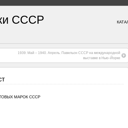
ки СССР
КАТА
1939. Май – 1940. Апрель. Павильон СССР на международной
выставке в Нью–Йорке
ст
ТОВЫХ МАРОК СССР