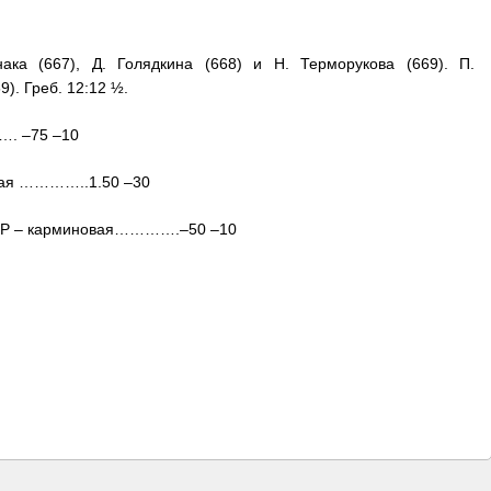
нака (667), Д. Голядкина (668) и Н. Терморукова (669). П.
9). Греб. 12:12 ½.
. –75 –10
овая …………..1.50 –30
ССР – карминовая………….–50 –10