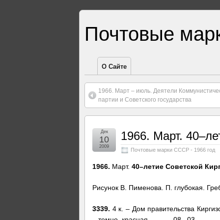
Почтовые мар
О Сайте
1966. Март – июль. Деятели Коммунистиче
партии и Советского государства
Дек
1966. Март. 40–ле
10
2009
Почтовые марки СССР - 1966 год
1966.
Март.
40–летие Советской Кирги
Рисунок В. Пименова. П. глубокая. Греб
3339.
4 к. – Дом правительства Киргиз
– темно–красная …….. –08 –03