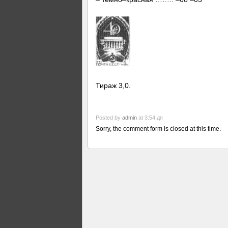
Тираж 3,0.
Posted by
admin
at 3:54 дп
Sorry, the comment form is closed at this time.